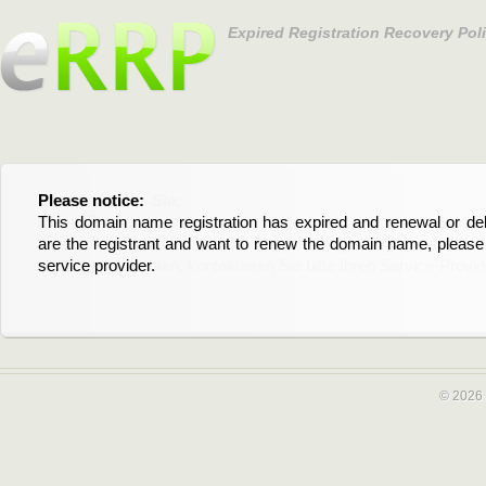
Expired Registration Recovery Pol
Please notice:
Bitte beachten Sie:
This domain name registration has expired and renewal or dele
Diese Domainregistrierung ist abgelaufen und die Verläng
are the registrant and want to renew the domain name, please 
Domain stehen an. Wenn Sie der Registrant sind und di
service provider.
verlängern möchten, kontaktieren Sie bitte Ihren Service-Provid
© 2026