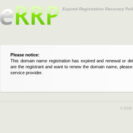
Expired Registration Recovery Pol
Please notice:
Bitte beachten Sie:
This domain name registration has expired and renewal or dele
Diese Domainregistrierung ist abgelaufen und die Verläng
are the registrant and want to renew the domain name, please 
Domain stehen an. Wenn Sie der Registrant sind und di
service provider.
verlängern möchten, kontaktieren Sie bitte Ihren Service-Provid
© 2026