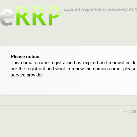
Expired Registration Recovery Pol
Please notice:
Bitte beachten Sie:
This domain name registration has expired and renewal or dele
Diese Domainregistrierung ist abgelaufen und die Verläng
are the registrant and want to renew the domain name, please 
Domain stehen an. Wenn Sie der Registrant sind und di
service provider.
verlängern möchten, kontaktieren Sie bitte Ihren Service-Provid
© 2026