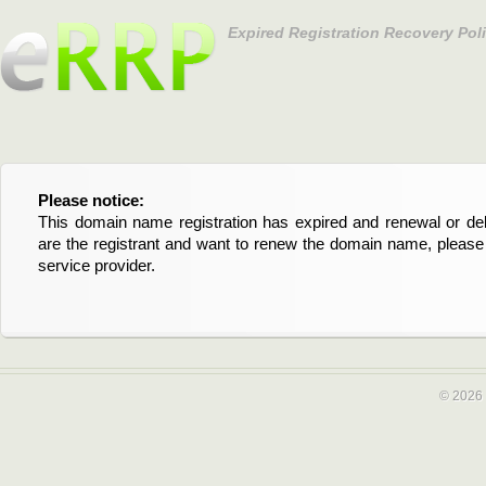
Expired Registration Recovery Pol
Please notice:
Bitte beachten Sie:
This domain name registration has expired and renewal or dele
Diese Domainregistrierung ist abgelaufen und die Verläng
are the registrant and want to renew the domain name, please 
Domain stehen an. Wenn Sie der Registrant sind und di
service provider.
verlängern möchten, kontaktieren Sie bitte Ihren Service-Provid
© 2026